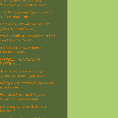
σους αγώνες θα κάνει η
Παναγία για να μας σώσει ...
. Κάθε ἄνθρωπος ἔχει νὰ ὑπάγῃ
εἰς ἕνα τόπον τῆς...
λαός είναι υπνωτισμένος, έχει
χάσει τα νερά του....
ορεί νά μήν μέ γνωρίζεις, αλλά
εγώ ξέρω τα πάντα...
ιατί ονομάστηκε ο Ιησούς
Χριστός «Οδός»;
Ι ΟΜΩΣ!... ΕΠΡΕΠΕ ΝΑ
ΚΑΤΕΒΩ!…»
α απλή γυναικούλα με
έμαθε να προσεύχομαι κα...
πολυχρόνια υπομονή οδηγεί στην
ταπείνωση.
Θεός διέπλασε το Ελληνικό
έθνος, ως οφθαλμό στο ...
ιατὶ φτωχὲ μου μαθητά, ἐσὺ
ἀξίζεις...!