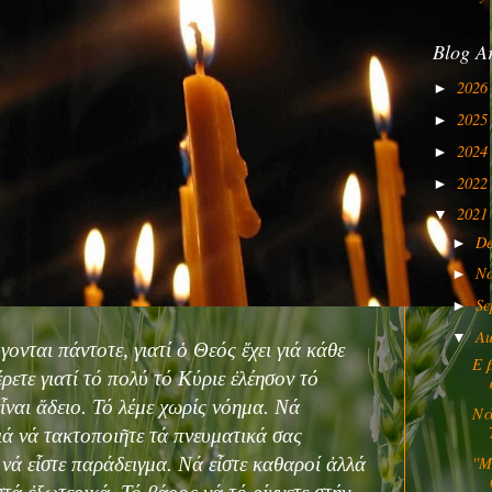
Blog A
2026
►
2025
►
2024
►
2022
►
2021
▼
D
►
N
►
Se
►
Au
▼
ονται πάντοτε, γιατί ὁ Θεός ἔχει γιά κάθε
Ε 
ετε γιατί τό πολύ τό Κύριε ἐλέησον τό
εἶναι ἄδειο. Τό λέμε χωρίς νόημα. Νά
Νὰ
ιά νά τακτοποιῆτε τά πνευματικά σας
''
νά εἶστε παράδειγμα. Νά εἶστε καθαροί ἀλλά