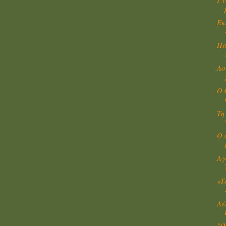
Γν
Εκ
Πο
Λο
O 
Τη
Ο 
Αγ
«Τ
Λέ
"Ό