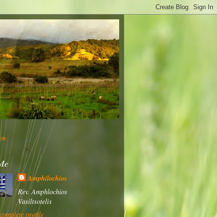
on
Me
Amphilochios
Rev. Amphlochios
Vasiltsotelis
omplete profile