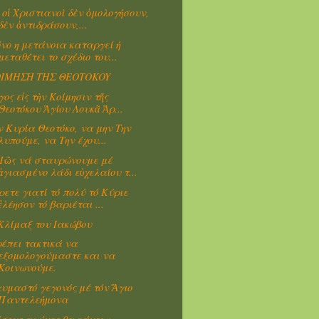
 οἱ Χριστιανοὶ δὲν ὁμολογήσουν,
δὲν ἀντιδράσουν,...
νο η μετάνοια καταργεί ή
μεταθέτει το σχέδιο του...
IMHΣH THΣ ΘEOTOKOY
γος εἰς τὴν Κοίμησιν τῆς
Θεοτόκου Ἁγίου Λουκᾶ Ἀρ...
ν Κυρία Θεοτόκο, να μην Την
λυπούμε, να Την έχου...
ῶς νά σταυρώνουμε μέ
ἁγιασμένο λάδι εὐχελαίου τ...
ρετε γιατί τό πολύ τό Κύριε
ἐλέησον τό βαριέται ...
Κλίμαξ του Ιακώβου
έπει τακτικά να
εξομολογούμαστε και να
Κοινωνούμε.
υμαστό γεγονός μέ τόν Ἅγιο
Παντελεήμονα