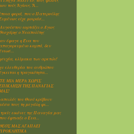
ί ἐπῆγα πάλιν εἰς τούς φίλους
μου τούς Ἁγίους. Ἄ...
ποια φορά, που ο Πατερούλης
Ευμένιος είχε μοιράσ...
 Αυγούστου εορτάζει ο Άγιος
Θεοχάρης ο Νεαπολίτης
αν έφαγε η Έυα τον
απαγορευμένο καρπό, δεν
ένιωσ...
ησυχία, κλίμακα των αρετών!
ην ελευθερία του ανθρώπου
έγκειται η τραγικότητα...
ΤΕ ΜΙΑ ΜΕΡΑ ΧΩΡΙΣ
ΕΠΙΚΛΗΣΗ ΤΗΣ ΠΑΝΑΓΙΑΣ
ΜΑΣ!
 απειλές του Θεού κρύβουν
μέσα τους τη μεγάλη φι...
 τρείς εικόνες της Παναγία μας
που έφτιαξε ο Ευα...
ΘΕΌΣ ΜΑΣ ΑΓΑΠΑΕΙ
ΠΡΟΚΛΗΤΙΚΑ