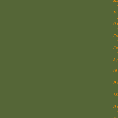
Μη
Το
Ο 
Γι
Γι
Αγ
Οἱ
Η 
*Σ
Η 