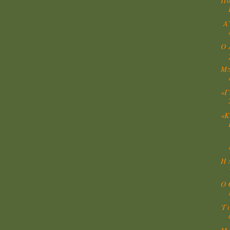
Πό
Α΄
Ο 
Μπ
«Γ
«Κ
Μί
Η 
Ο 
'Γ