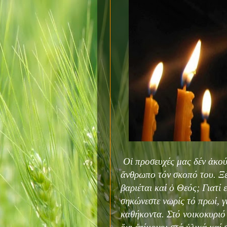
Οἱ προσευχές μας δέν ἀκούγ
ἄνθρωπο τόν σκοπό του. Ξέρ
βαριέται καί ὁ Θεός; Γιατί 
σηκώνεστε νωρίς τό πρωί, γ
καθήκοντα. Στό νοικοκυριό 