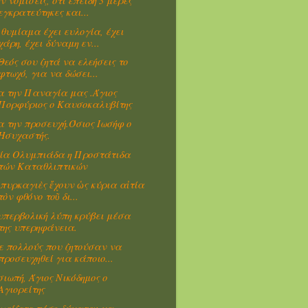
ν νομίσεις, ότι επειδή 3 μέρες
εγκρατεύτηκες και...
 θυμίαμα έχει ευλογία, έχει
χάρη, έχει δύναμη εν...
Θεός σου ζητά να ελεήσεις το
φτωχό, για να δώσει...
α την Παναγία μας .Άγιος
Πορφύριος ο Καυσοκαλυβίτης
α την προσευχή.Όσιος Ιωσήφ ο
Ησυχαστής.
ία Ολυμπιάδα η Προστάτιδα
τών Καταθλιπτικών
 πυρκαγιὲς ἔχουν ὡς κύρια αἰτία
τὸν φθόνο τοῦ δι...
υπερβολική λύπη κρύβει μέσα
της υπερηφάνεια.
ε πολλούς που ζητούσαν να
προσευχηθεί για κάποιο...
σιωπή, Άγιος Νικόδημος ο
Αγιορείτης