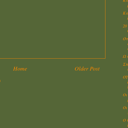
Κα
Κά
20
Ότ
Ω 
Στ
Home
Older Post
ΟΥ
)
Οι
Οι
Ο 