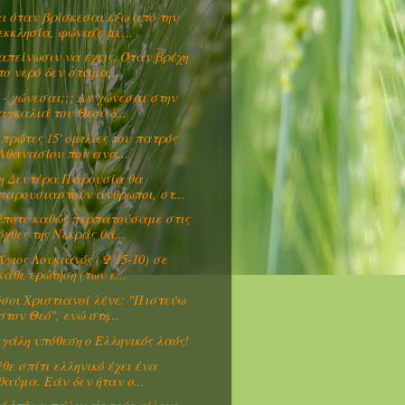
ι όταν βρίσκεσαι έξω από την
εκκλησία, φώναζε μυ...
απείνωσιν να έχεις. Όταν βρέχη
το νερό δεν σταμα...
 - χώνεσαι;;; Αν χώνεσαι στην
αγκαλιά του Θεού δ...
 πρώτες 15' ομιλίες του πατρός
Αθανασίου που ανα...
η Δευτέρα Παρουσία θα
παρουσιαστούν άνθρωποι, στ...
ποτε καθώς περπατούσαμε στις
όχθες της Νεκράς θά...
Άγιος Λουκιανός (✞ 15-10) σε
κάθε ερώτηση (των ε...
σοι Χριστιανοί λένε: "Πιστεύω
στον Θεό", ενώ στη...
γάλη υπόθεση ο Ελληνικός λαός!
θε σπίτι ελληνικό έχει ένα
θαύμα. Εάν δεν ήταν ο...