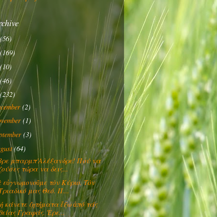
rchive
(56)
(169)
(10)
(46)
(232)
ecember
(2)
ovember
(1)
ptember
(3)
gust
(64)
βρε μπαρμπ'Αλέξανδρε! Πού να
ζούσες τώρα να δεις...
 εὐγνωμονοῦμε τὸν Κύριο. Τὸν
Τριαδικό μας Θεό. Π...
Μή κάνετε ζητήματα ἔξω ἀπό τάς
θείας Γραφάς. Ἐρε...