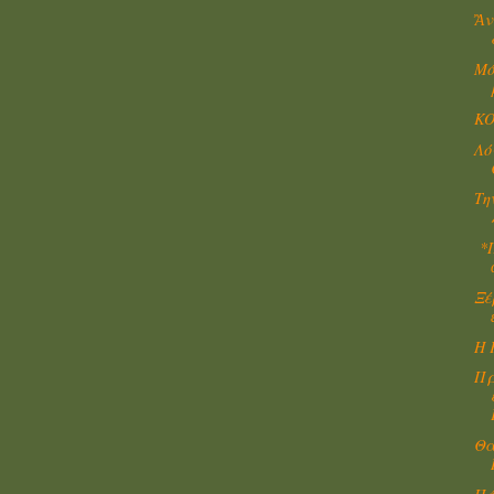
Ἂν
Μό
KO
Λό
Τη
*Π
Ξέ
H 
Πρ
Θα