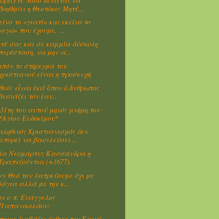
ωρίζετε πόσο δύναται να
βοηθήσει η Θεοτόκος Μητέ...
είνο το «γιατί» και εκείνο το
«εγώ» που έχουμε, ...
τέ σας και σε καμμία δύσκολη
περίσταση, να μην α...
ιπόν το στήριγμα του
χριστιανού είναι η προσευχή.
Θεὸς εἶναι ἐκεῖ ὅπου ὁ ἄνθρωπος
θυσιάζει τὸν ἑαυ...
 31τη του αυτού μηνός μνήμη του
*Αγίου Ευδοκίμου*
αληθινός Χριστιανισμός δεν
μπορεί να βασιλεύσει ...
ία Νεομάρτυς Κασσάνδρα η
Τραπεζούντια (+1677).
ον Θεό τον λατρεύουμε όχι με
λόγια αλλά με την κ...
ει ο π. Ευάγγελος
Παπανικολάου:
ποιος διαβάζει όρθιος την Καινή