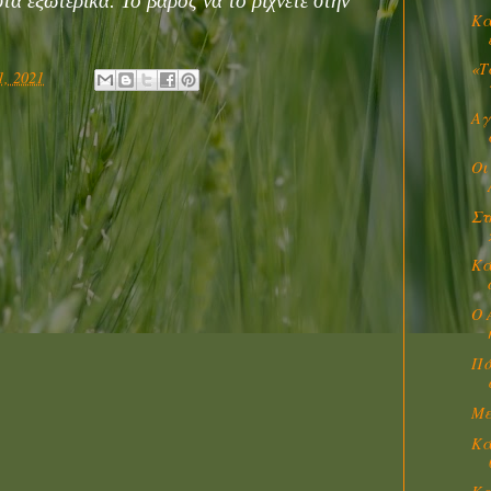
στά ἐξωτερικά. Τό βάρος νά τό ρίχνετε στήν
Κα
«Τ
1, 2021
Αγ
Οι
Στ
Κά
Ο 
Πό
Με
Κά