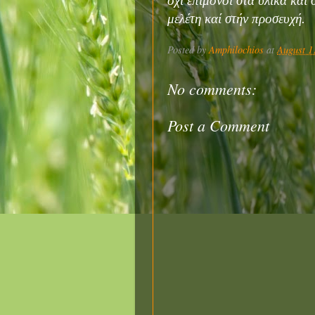
ὄχι ἐπίμονοι στά ὑλικά καί 
μελέτη καί στήν προσευχή.
Posted by
Amphilochios
at
August 1
No comments:
Post a Comment