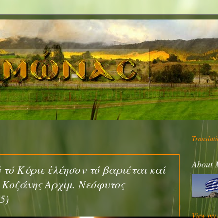
Translati
About 
 τό Κύριε ἐλέησον τό βαριέται καί
ς Κοζάνης Αρχιμ. Νεόφυτος
5)
View my c