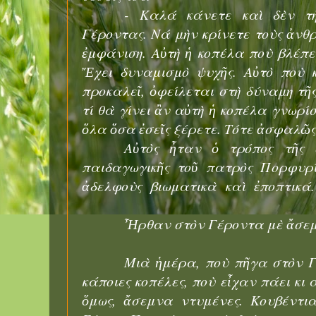
- Καλά κάνετε καὶ δὲν τὴ
Γέροντας. Νά μὴν κρίνετε τοὺς ἀνθ
ἐμφάνιση. Αὐτὴ ἡ κοπέλα ποὺ βλέπε
Ἔχει δυναμισμὸ ψυχῆς. Αὐτὸ ποὺ 
προκαλεῖ, ὀφείλεται στὴ δύναμη τῆ
τί θὰ γίνει ἂν αὐτὴ ἡ κοπέλα γνωρίσ
ὅλα ὅσα ἐσεῖς ξέρετε. Τότε ἀσφαλῶ
Αὐτὸς ἦταν ὁ τρόπος τῆς σ
παιδαγωγικῆς τοῦ πατρὸς Πορφυρί
ἀδελφοὺς
βιωματικὰ
καὶ
ἐποπτικά.
Ἦρθαν στὸν Γέροντα μὲ ἄσεμ
Μιὰ ἡμέρα, ποὺ πῆγα στὸν Γ
κάποιες κοπέλες, ποὺ εἶχαν πάει κι 
ὅμως, ἄσεμνα ντυμένες. Κουβέντια