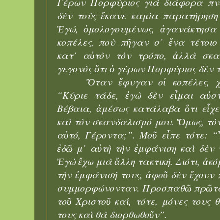
Γέρων Πορφύριος γιὰ διάφορα πν
δὲν τοὺς ἔκανε καμία παρατήρηση 
Ἐγώ, ὁμολογουμένως, ἀγανάκτησα 
κοπέλες, ποὺ πῆγαν σ’ ἕνα τέτοιο
κατ’ αὐτὸν τὸν τρόπο, ἀλλὰ σκα
γεγονὸς ὅτι ὁ γέρων Πορφύριος δὲν 
Ὅταν ἔφυγαν οἱ κοπέλες, χ
“Κύριε τάδε, ἐγὼ δὲν εἶμαι αὐστ
Βέβαια, ἀμέσως κατάλαβα ὅτι εἶχε
καὶ τὸν σκανδαλισμό μου. Ὅμως, τὸ
αὐτό, Γέροντα;”. Μοῦ εἶπε τότε: 
ἐδῶ μ’ αὐτὴ τὴν ἐμφάνιση καὶ δὲν
Ἐγὼ ἔχω μιὰ ἄλλη τακτική. Διότι, ἀκό
τὴν ἐμφάνισή τους, ἀφοῦ δὲν ἔχουν 
συμμορφώνονταν. Προσπαθῶ πρῶτα 
τοῦ Χριστοῦ καί, τότε, μόνες τους
τους καὶ θὰ διορθωθοῦν”.