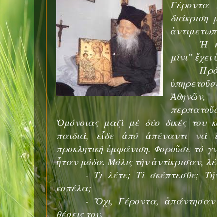
Γέροντα 
διάκριση 
ἀντιμετωπ
Ἡ κ
μίνι” ἔχει
Πρὸ
ὑπηρετοῦσ
Ἀθηνῶν
περπατοῦ
Ὁμόνοιας μαζὶ μὲ δύο δικές του κ
παιδιά, εἶδε ἀπὸ ἀπέναντι νὰ 
προκλητικὴ ἐμφάνιση. Φοροῦσε τὸ γ
ἦταν μόδα. Μόλις τὴν ἀντίκρισαν, λέ
- Τι λέτε; Τί σκέπτεσθε; Τ
κοπέλα;
- Ὄχι, Γέροντα, ἀπάντησαν 
θέσεις του.