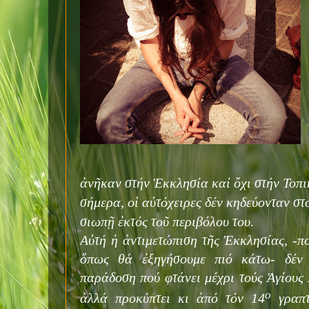
ἀνῆκαν στήν Ἐκκλησία καί ὄχι στήν Τοπ
σήμερα, οἱ αὐτόχειρες δέν κηδεύονταν στ
σιωπῇ ἐκτός τοῦ περιβόλου του.
Αὐτή ἡ ἀντιμετώπιση τῆς Ἐκκλησίας, -
ὅπως θά ἐξηγήσουμε πιό κάτω- δέν 
παράδοση πού φτάνει μέχρι τούς Ἁγίους 
ο
ἀλλά προκύπτει κι ἀπό τόν 14
γραπτ