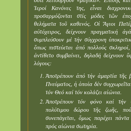
Ἱεροί Κανόνες της, εἶναι διαχρονι
προσαρμόζονται στίς μόδες τῶν ἐπ
θελήματα τοῦ καθενός. Οἱ Ἅγιοι Πατέ
αὐτόχειρος, δείχνουν πραγματική ἀ
συμπλεύσουν μέ τήν σύγχρονη ὑποκριτι
ὅπως πιστεύεται ἀπό πολλούς σκληροί,
ἀντίθετο συμβαίνει, δηλαδή δείχνουν ὕ
λόγους:
Ἀποτρέπουν ἀπό τήν ἁμαρτία τῆς 
Πνεύματος, ἡ ὁποία δέν συγχωρεῖτα
τόν Θεό καί τόν κολάζει αἰώνια.
Ἀποτρέπουν τόν φόνο καί τήν 
πολύτιμου δώρου τῆς ζωῆς, πο
συνεπάγεται, ὅμως παρέχει πάντα
πρός αἰώνια σωτηρία.