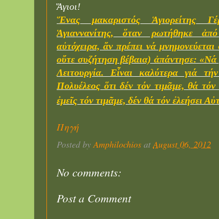
Ἅγιοι!
Ἕνας μακαριστός Ἁγιορείτης Γέ
Ἁγιαννανίτης, ὅταν ρωτήθηκε ἀπό
αὐτόχειρα, ἄν πρέπει νά μνημονεύεται 
οὔτε συζήτηση βέβαια) ἀπάντησε: «Νά
Λειτουργία. Εἶναι καλύτερα γιά τ
Πολυέλεος ὅτι δέν τόν τιμᾶμε, θά τόν
ἐμεῖς τόν τιμᾶμε, δέν θά τόν ἐλεήσει Α
Πηγή
Posted by
Amphilochios
at
August 06, 2012
No comments:
Post a Comment