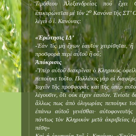
Τιμόθεου Ἀλεξανδρείας πού ἔχει 
ο
ἐπικυρώνεται μέ τόν 2
Κανόνα τῆς ΣΤ’ Ο
λέγει ὁ ἱ. Κανόνας:
«Ἐρώτησις ΙΔ’
-Ἐὰν τὶς μὴ ἔχων ἑαυτὸν χειρίσηται, ἢ 
προσφορὰ περὶ αὐτοῦ ἢ οὔ;
Ἀπόκρισις
-Ὑπὲρ αὐτοῦ διακρῖναι ὁ Κληρικὸς ὀφείλ
πεποίηκε τοῦτο. Πολλάκις γὰρ οἱ διαφέρο
τυχεῖν τῆς προσφορᾶς καὶ τῆς ὑπὲρ αὐτο
λέγουσιν, ὅτι οὐκ εἶχεν ἑαυτόν. Ἐνίοτε
ἄλλως πως ἀπὸ ὀλιγωρίας πεποίηκε το
ἐπάνω αὐτοῦ γενέσθαι· αὐτοφονευτής 
πάντως τὸν Κληρικὸν μετὰ ἀκριβείας ἐ
πέση»
Καὶ ἡ ἑρμηνεία τοῦ ἱ. Κανόνα: «Ἐρώτη