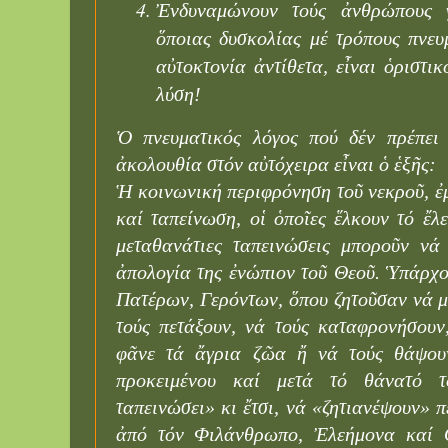
Ἐνδυναμώνουν τούς ἀνθρώπους γ
ὅποιας δυσκολίας μέ τρόπους πνευ
αὐτοκτονία ἀντίθετα, εἶναι ὁριστι
λύση!
Ὁ πνευματικός λόγος πού δέν πρέπει 
ἀκολουθία στόν αὐτόχειρα εἶναι ὁ ἑξῆς:
Ἡ κοινωνική περιφρόνηση τοῦ νεκροῦ, ἐ
καί ταπείνωση, οἱ ὁποῖες ἕλκουν τό ἔλ
μεταθανάτιες ταπεινώσεις μποροῦν νά
ἀπολογία της ἐνώπιον τοῦ Θεοῦ. Ὑπάρχο
Πατέρων, Γερόντων, ὅπου ζητοῦσαν νά μή
τούς πετάξουν, νά τούς καταφρονήσουν
φᾶνε τά ἄγρια ζῶα ἤ νά τούς θάψουν
προκειμένου καί μετά τό θάνατό τ
ταπεινώσει» κι ἔτσι, νά «ζητιανέψουν» 
ἀπό τόν Φιλάνθρωπο, Ἐλεήμονα καί 