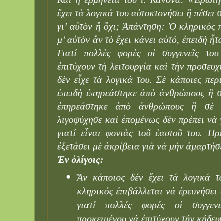
ἔχει τὰ λογικά του αὐτοκτονήσει ἢ πέσει σ
γι’ αὐτὸν ἢ ὄχι; Ἀπάντηση: Ὁ κληρικὸς 
μ’ αὐτὸν ἂν τὸ ἔχει κάνει αὐτό, ἐπειδὴ ἦ
Γιατί πολλὲς φορὲς οἱ συγγενεῖς το
ἐπιτύχουν τὴ λειτουργία καὶ τὴν προσευχ
δὲν εἶχε τὰ λογικά του. Σὲ κάποιες περ
ἐπειδὴ ἐπηρεάστηκε ἀπὸ ἀνθρώπους ἢ σ
ἐπηρεάστηκε ἀπὸ ἀνθρώπους ἢ σὲ ἄ
λιγοψύχησε καὶ ἑπομένως δὲν πρέπει νὰ γ
γιατί εἶναι φονιὰς τοῦ ἑαυτοῦ του. Π
ἐξετάσει μὲ ἀκρίβεια γιὰ νὰ μὴν ἁμαρτήσ
Ἐν ὀλίγοις:
Ἄν κάποιος δέν ἔχει τά λογικά τ
κληρικός ἐπιβάλλεται νά ἐρευνήσει 
γιατί πολλές φορές οἱ συγγεν
προκειμένου νά ἐπιτύχουν τήν κήδευ