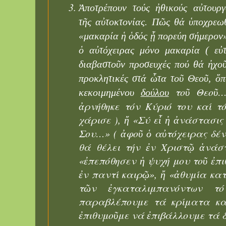
Ἀποτρέπουν τούς ἠθικούς αὐτουργο
τῆς αὐτοκτονίας. Πῶς θά ὑποχρεω
«μακαρία ἡ ὁδός ᾗ πορεύη σήμερον»
ὁ αὐτόχειρας μόνο μακαρία ( εὐ
διαβαστοῦν προσευχές πού θά ἠχοῦ
προκλητικές στά ὧτα τοῦ Θεοῦ, ὅ
τοῦ Θεοῦ…»
κεκοιμημένου
δούλου
ἀρνήθηκε τόν Κύριό του καί τ
χάρισε ), ἤ «Σύ εἶ ἡ ἀνάστασις
Σου…» ( ἀφοῦ ὁ αὐτόχειρας δέν
θά θέλει τήν ἐν Χριστῷ ἀνάστ
«ἐπεπόθησεν ἡ ψυχή μου τοῦ ἐπ
ἐν παντί καιρῷ», ἤ «ἀθυμία κ
τῶν ἐγκαταλιμπανόντων τ
παραβλέπουμε τά κρίματα καί
ἐπιθυμοῦμε νά ἐπιβάλλουμε τά δ