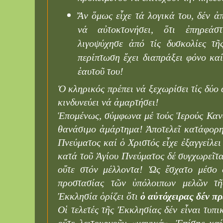
Ἄν ὅμως εἶχε τά λογικά του, δέν ἀπ
νά αὐτοκτονήσει, ὅτι ἐπηρεά
λιγοψύχησε ἀπό τίς δυσκολίες τῆ
περίπτωση ἔχει διαπράξει φόνο καί
ἑαυτοῦ του!
Ὁ κληρικός πρέπει νά ξεχωρίσει τίς δύο 
κινδυνεύει νά ἁμαρτήσει!
Ἑπομένως, σύμφωνα μέ τούς Ἱερούς Κανό
θανάσιμο ἁμάρτημα! Ἀποτελεῖ κατάφορη
Πνεύματος καί ὁ Χριστός εἶχε ἐξαγγείλε
κατά τοῦ Ἁγίου Πνεύματος δέ συγχωρεῖτα
οὔτε στόν μέλλοντα! Ὡς ἔσχατο μέσο
προστασίας τῶν ὑπόλοιπων μελῶν τ
Ἐκκλησία ὁρίζει ὅτι
ὁ αὐτόχειρας δέν πρ
Οἱ τελετές τῆς Ἐκκλησίας δέν εἶναι τυπ
οὔτε λειτουργοῦν «μαγικά». Ἐπίσης καί